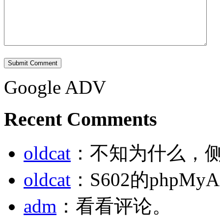
Submit Comment
Google ADV
Recent Comments
oldcat
：不知为什么，
oldcat
：S602的phpM
adm
：看看评论。