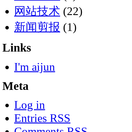
网站技术
(22)
新闻剪报
(1)
Links
I'm aijun
Meta
Log in
Entries RSS
Comments RSS